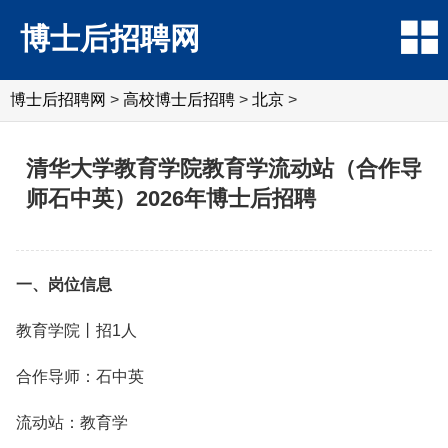
博士后招聘网
博士后招聘网
>
高校博士后招聘
>
北京
>
清华大学教育学院教育学流动站（合作导
师石中英）2026年博士后招聘
一、岗位信息
教育学院丨招1人
合作导师：石中英
流动站：教育学