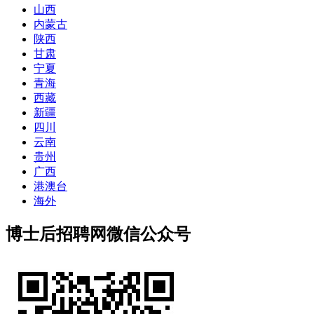
山西
内蒙古
陕西
甘肃
宁夏
青海
西藏
新疆
四川
云南
贵州
广西
港澳台
海外
博士后招聘网微信公众号