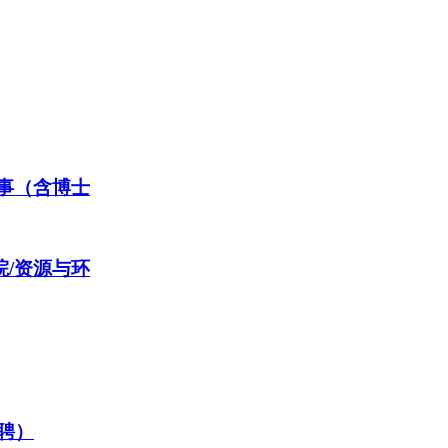
事（含博士
/资源与环
聘）