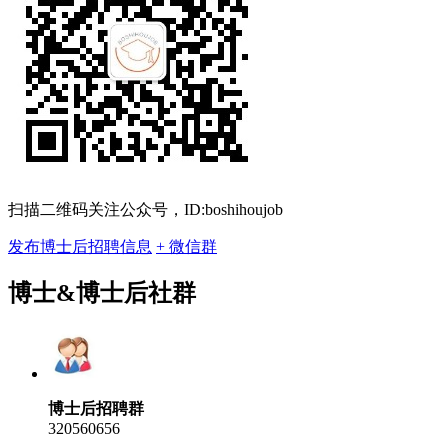
扫描二维码关注公众号，ID:boshihoujob
发布博士后招聘信息
+ 微信群
博士&博士后社群
博士后招聘群
320560656