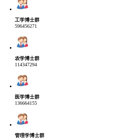
工学博士群
596456271
农学博士群
114347294
医学博士群
136664155
管理学博士群