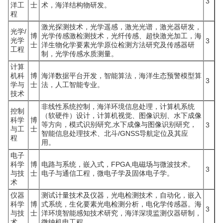
3
洋工
士
术，海洋结构物研发。
程
激光探测技术，光学遥感，激光光谱，激光器研发，
光学/
博
光学传感激检测技术，光纤传感、超快激光加工，海
光学
3
士
洋生物化学要素光学原位检测方法研究及传感器研
工程
制，光学传感水质测量。
计算
机科
博
海洋数据平台开发，智能算法，海洋生态预警模型算
3
学与
士
法，人工智能专业。
技术
非线性系统控制，海洋环境信息处理，计算机系统
控制
（软硬件）设计，计算机视觉、图像识别、水下成像
科学
博
等方向，模式识别研究,水下成像与图像识别研究，
3
与工
士
智能信息处理技术、北斗/GNSS导航定位及其应
程
用。
电子
科学
博
电路与系统，嵌入式，FPGA,电磁场与微波技术。
3
与技
士
电子与通信工程，微电子学及固体电子学。
术
仪器
测试计量技术及仪器，光电检测技术，自动化，嵌入
科学
博
式系统，生化要素光电检测分析，电化学传感器。海
3
与技
士
洋环境智能感知技术研究，海洋深境监测仪器研制，
术
微纳机电工程。