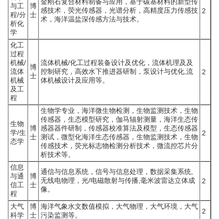
金刚石复合材料制备与应用，基于碳基材料的新型传
与工
博
感技术，荧光传感器，光谱分析，高精度压力传感技
2
程/分
士
术，海洋温盐深传感方法与技术。
析化
学
化工
过程
机械/
流体机械/化工过程装备设计及优化，流体机理及及
博
流体
控制研究，高效水下推进器研制，泵设计与优化,流
2
士
机械
体机械设计及应用等。
及工
程
生物学专业，海洋微生物检测，生物监测技术，生物
传感器，生态模型研究，伽马辐射测量，海洋生态传
生物
博
感器器件研制，传感器校准算法及模型，生态传感器
学/生
2
士
测试，微型化海洋生态传感器，生物监测技术，生物
态学
传感技术，荧光标志物检测分析技术，微流控芯片分
析技术等。
信息
通信与信息系统，信号与信息处理，数据采集系统,
与通
博
无线电物理，光/电磁散射与传播,毫米波雷达立体成
2
信工
士
像。
程
大气
博
海洋气象水文数值模拟，大气物理，大气环境，大气
2
科学
士
污染监测等。