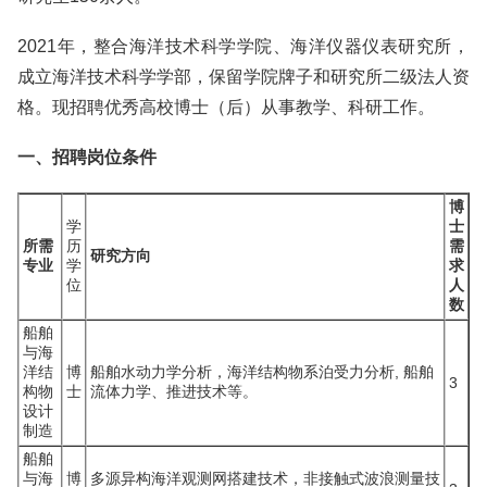
2021年，整合海洋技术科学学院、海洋仪器仪表研究所，
成立海洋技术科学学部，保留学院牌子和研究所二级法人资
格。现招聘优秀高校博士（后）从事教学、科研工作。
一、招聘岗位条件
博
学
士
所需
历
需
研究方向
专业
学
求
位
人
数
船舶
与海
洋结
博
船舶水动力学分析，海洋结构物系泊受力分析, 船舶
3
构物
士
流体力学、推进技术等。
设计
制造
船舶
与海
博
多源异构海洋观测网搭建技术，非接触式波浪测量技