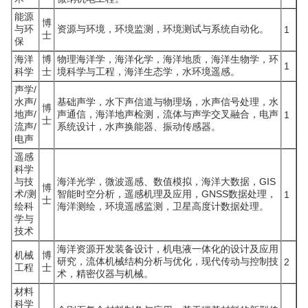
能源
博
与环
资源与环境，环境监测，环境测试与系统自动化。
1
士
保
海洋
博
物理海洋学，海洋化学，海洋地质，海洋生物学，环
1
科学
士
境科学与工程，海洋生态学，水环境遥感。
声学/
水声/
基础声学，水下声信道与物理场，水声信号处理，水
博
地声/
声通信，海洋地声检测，流体与声学交叉融合，电声
1
士
流声/
系统设计，水声换能器、振动传感器。
电声
遥感
科学
与技
海洋光学，微波遥感、数值模拟，海洋大数据，GIS
博
术/测
智能时空分析，遥感机理及应用，GNSS数据处理，
1
士
绘科
海洋测绘，环境遥感监测，卫星高度计数据处理。
学与
技术
海洋资源开发装备设计，机电液一体化的设计及应用
机械
博
研究，流体机械结构分析与优化，现代传动与控制技
2
工程
士
术，精密仪器与机械。
材料
科学