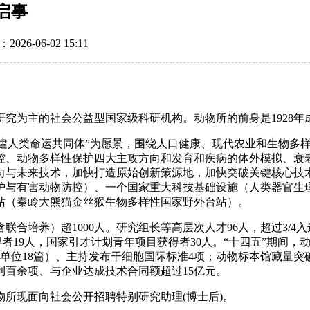
启事
-06-02 15:11
究为主的社会公益型国家级科研机构。动物所的前身是1928
动构建人类命运共同体”为愿景，围绕人口健康、现代农业和生物
控、动物多样性保护四大主攻方向和发育和疾病的体外模拟、衰
向与未来技术，加快打造原始创新策源地，加快突破关键核心技
护与有害动物防控）、一个国家重大科技基础设施（人类器官生
站（秦岭大熊猫金丝猴生物多样性国家野外台站）。
含联合培养）超1000人。研究组长等高层次人才96人，超过3/
获得者19人，国家引才计划青年项目获得者30人。“十四五”期
一单位18篇）、主持发布干细胞国际标准4项；动物标本馆藏量突
利百余项、与企业达成技术合同额超过15亿元。
所现面向社会公开招聘特别研究助理(博士后)。