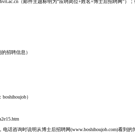
shvri.ac.cn（邮件主题标明为“应聘岗位+姓名+博士后招
看到的招聘信息）
ihoujob）
ca2e15.htm
，电话咨询时说明从博士后招聘网(www.boshihoujob.com)看