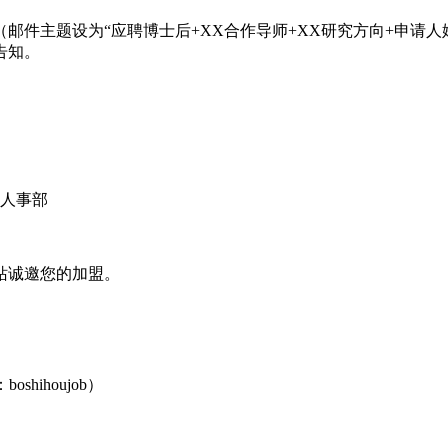
邮件主题设为“应聘博士后+XX合作导师+XX研究方向+申请人
告知。
院人事部
站诚邀您的加盟。
ihoujob）