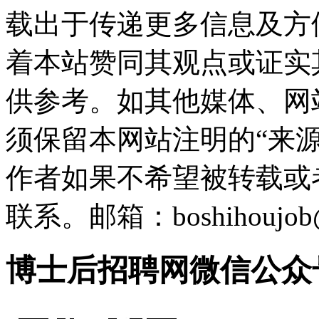
载出于传递更多信息及方
着本站赞同其观点或证实
供参考。如其他媒体、网
须保留本网站注明的“来
作者如果不希望被转载或
联系。邮箱：boshihoujob
博士后招聘网微信公众