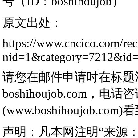
号（ID：boshihoujob）
原文出处：
https://www.cncico.com/rec
nid=1&category=7212&id
请您在邮件申请时在标题
boshihoujob.com
(www.boshihoujob.
声明：凡本网注明“来源：