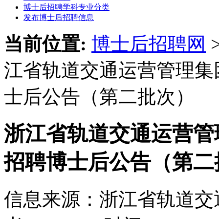
博士后招聘学科专业分类
发布博士后招聘信息
当前位置:
博士后招聘网
江省轨道交通运营管理集团
士后公告（第二批次）
浙江省轨道交通运营管理
招聘博士后公告（第二
信息来源：浙江省轨道交通