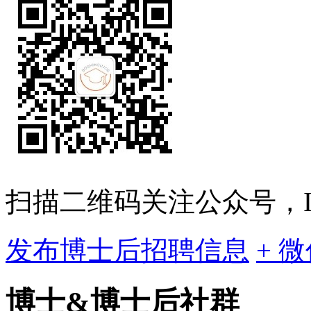
扫描二维码关注公众号，ID:bo
发布博士后招聘信息
+ 
博士&博士后社群