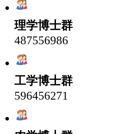
理学博士群
487556986
工学博士群
596456271