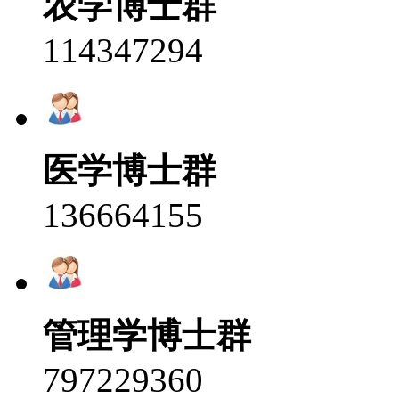
农学博士群
114347294
医学博士群
136664155
管理学博士群
797229360