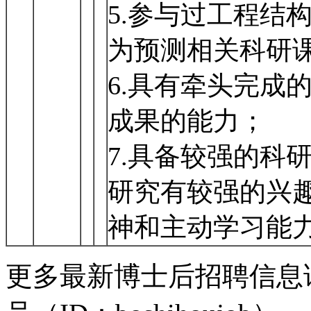
5.参与过工程结
为预测相关科研
6.具有牵头完成
成果的能力；
7.具备较强的科
研究有较强的兴
神和主动学习能
更多最新博士后招聘信息