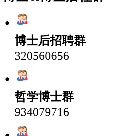
博士后招聘群
320560656
哲学博士群
934079716