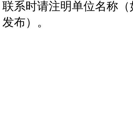
联系时请注明单位名称（
发布）。