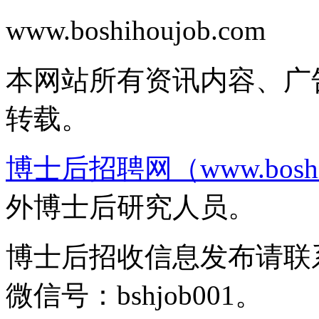
www.boshihoujob.com
皖I
本网站所有资讯内容、广
转载。
博士后招聘网（www.boshih
外博士后研究人员。
博士后招收信息发布请联系邮箱b
微信号：bshjob001。