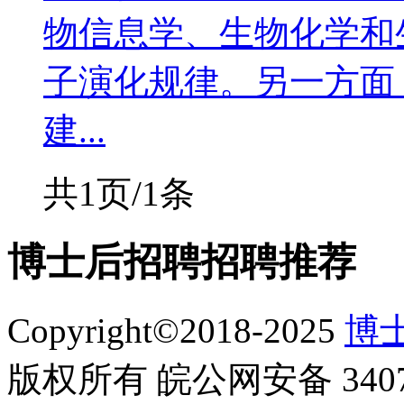
物信息学、生物化学和
子演化规律。另一方面
建...
共1页/1条
博士后招聘
招聘推荐
Copyright©2018-2025
博士
版权所有 皖公网安备 34070