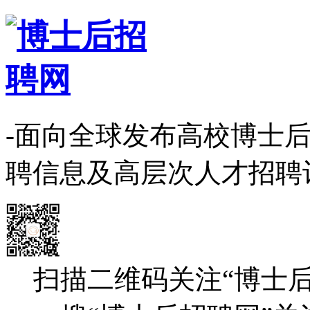
-面向全球发布高校博士
聘信息及高层次人才招聘
扫描二维码关注“博士