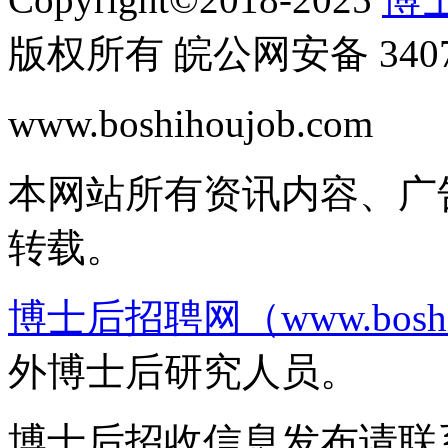
版权所有 皖公网安备 34070
www.boshihoujob.com
皖I
本网站所有资讯内容、广
转载。
博士后招聘网（www.boshih
外博士后研究人员。
博士后招收信息发布请联系邮箱b