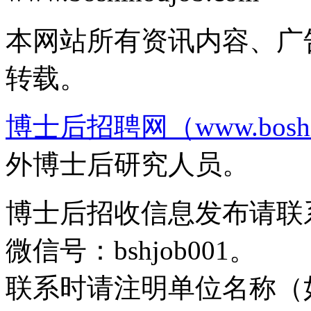
本网站所有资讯内容、广
转载。
博士后招聘网（www.boshih
外博士后研究人员。
博士后招收信息发布请联系邮箱b
微信号：bshjob001。
联系时请注明单位名称（