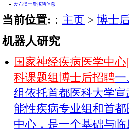
发布博士后招聘信息
当前位置:
：
主页
>
博士
机器人研究
国家神经疾病医学中心
科课题组博士后招聘
一
组依托首都医科大学宣
能性疾病专业组和首都
中心，是一个基础与临