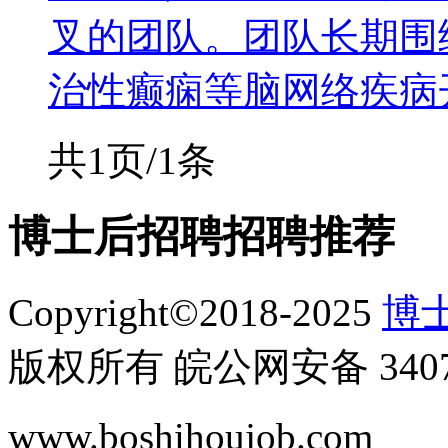
叉的团队。团队长期围
治性癫痫等脑网络疾病开
共1页/1条
博士后招聘
招聘推荐
Copyright©2018-2025
博士
版权所有 皖公网安备 34070
www.boshihoujob.com
皖I