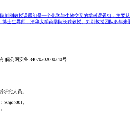
院刘刚教授课题组是一个化学与生物交叉的学科课题组，主要从
，博士生导师，清华大学药学院长聘教授。刘刚教授团队多年来通过
 皖公网安备 34070202000340号
后研究人员。
shjob001。
）。