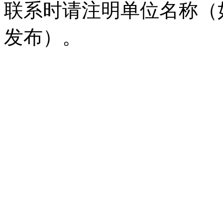
联系时请注明单位名称（
发布）。