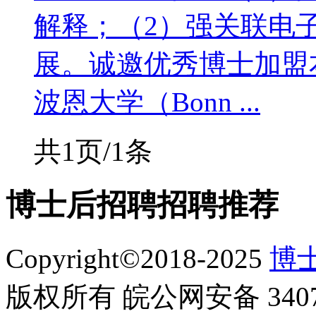
解释；（2）强关联电
展。诚邀优秀博士加盟本
波恩大学（Bonn ...
共1页/1条
博士后招聘
招聘推荐
Copyright©2018-2025
博士
版权所有 皖公网安备 34070