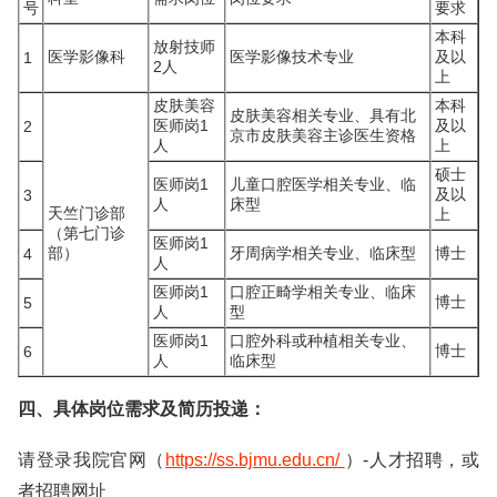
号
要求
本科
放射技师
医学影像科
医学影像技术专业
及以
1
2人
上
皮肤美容
本科
皮肤美容相关专业、具有北
医师岗1
及以
2
京市皮肤美容主诊医生资格
人
上
硕士
医师岗1
儿童口腔医学相关专业、临
及以
3
人
床型
天竺门诊部
上
（第七门诊
医师岗1
部）
牙周病学相关专业、临床型
博士
4
人
医师岗1
口腔正畸学相关专业、临床
博士
5
人
型
医师岗1
口腔外科或种植相关专业、
博士
6
人
临床型
四、具体岗位需求及简历投递：
请登录我院官网（
https://ss.bjmu.edu.cn/
）-人才招聘，或
者招聘网址