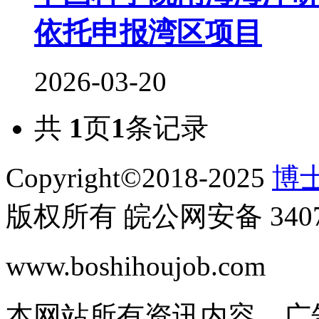
依托申报湾区项目
2026-03-20
共
1
页
1
条记录
Copyright©2018-2025
博士
版权所有 皖公网安备 34070
www.boshihoujob.com
皖I
本网站所有资讯内容、广