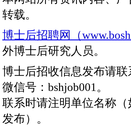
转载。
博士后招聘网（www.boshih
外博士后研究人员。
博士后招收信息发布请联系邮箱b
微信号：bshjob001。
联系时请注明单位名称（
发布）。