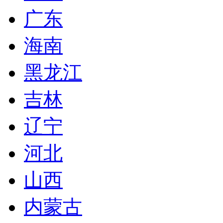
广东
海南
黑龙江
吉林
辽宁
河北
山西
内蒙古