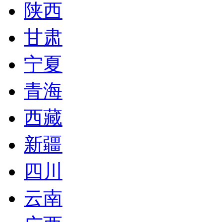
陕西
甘肃
宁夏
青海
西藏
新疆
四川
云南