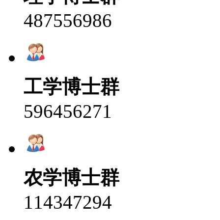
487556986
工学博士群
596456271
农学博士群
114347294