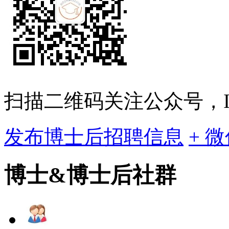
扫描二维码关注公众号，ID:bo
发布博士后招聘信息
+ 
博士&博士后社群