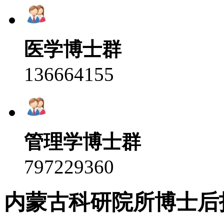
医学博士群
136664155
管理学博士群
797229360
内蒙古科研院所博士后