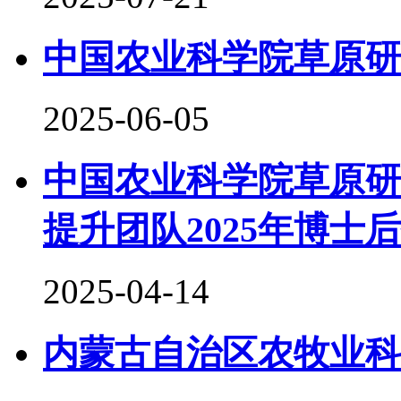
中国农业科学院草原研
2025-06-05
中国农业科学院草原研
提升团队2025年博士
2025-04-14
内蒙古自治区农牧业科