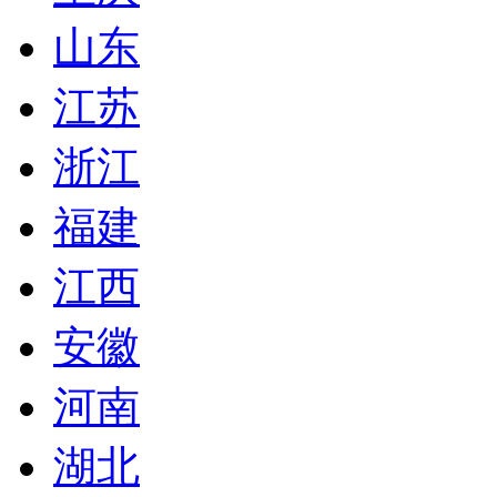
山东
江苏
浙江
福建
江西
安徽
河南
湖北