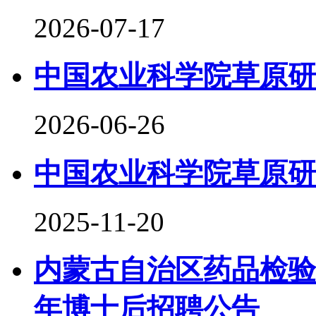
2026-07-17
中国农业科学院草原研
2026-06-26
中国农业科学院草原研
2025-11-20
内蒙古自治区药品检验
年博士后招聘公告