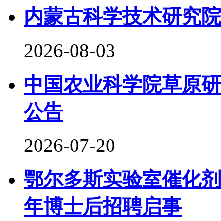
内蒙古科学技术研究院2
2026-08-03
中国农业科学院草原研
公告
2026-07-20
鄂尔多斯实验室催化剂
年博士后招聘启事