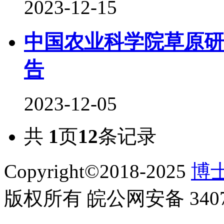
2023-12-15
中国农业科学院草原研
告
2023-12-05
共
1
页
12
条记录
Copyright©2018-2025
博士
版权所有 皖公网安备 34070